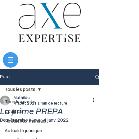
Post
Tous les posts
Mathilde
Tous les posts
4 août 2021
1 min de lecture
La prime PREPA
Covid 19
Dernière mise à jour :
4 janv. 2022
Newsletter mensuel
Actualité juridique