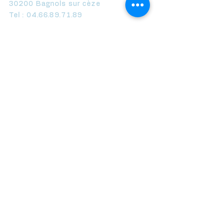
30200 Bagnols sur cèze
Tel :
04.66.89.71.89
Axe Expertise Carpentras
20, place St Marthe
84200 Carpentras
Tel :
04.90.15.06.08
Axe Expertise Comtat-Venaissin
412 Cours de la République
84210 Pernes les Fontaines
Tel :
04.90.66.43.87
Axe Expertise Aubignan
20, quartier des Brescades
84810 Aubignan
Tel :
04.90.37.19.59
Axe Expertise Var
114 Avenue Mathias, Bât B