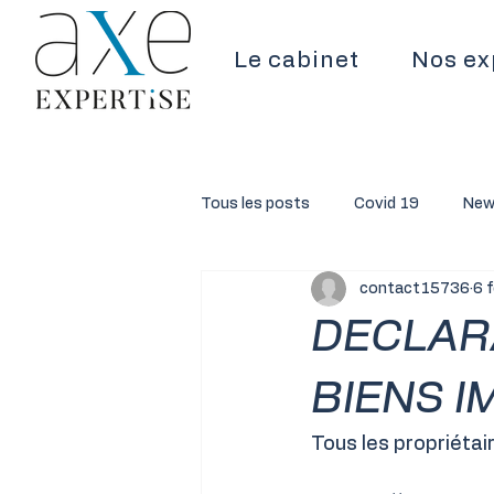
Le cabinet
Nos ex
Tous les posts
Covid 19
New
contact15736
6 
Sécurité
Actualité
DECLAR
BIENS I
Tous les propriétai