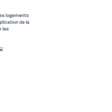
des logements 
lication de la 
 les 
💻