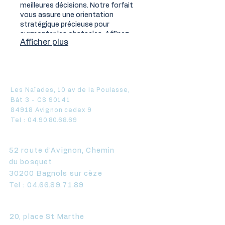
meilleures décisions. Notre forfait
vous assure une orientation
stratégique précieuse pour
surmonter les obstacles. Affinez
Afficher plus
votre approche avec une expertise
éprouvée et des recommandations
ciblées.
Axe Expertise Avignon
Les Naïades, 10 av de la Poulasse,
Bât 3 - CS 90141
84918 Avignon cedex 9
Tel :
04.90.80.68.69
Axe Expertise Bagnols
52 route d'Avignon, Chemin
du bosquet
30200 Bagnols sur cèze
Tel :
04.66.89.71.89
Axe Expertise Carpentras
20, place St Marthe