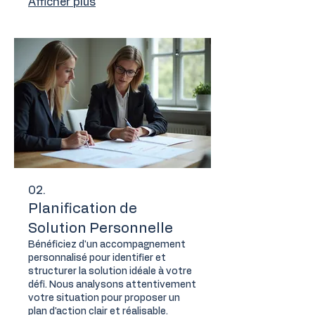
Afficher plus
comprendre et préparer
sereinement votre transition vers la
e-facturation.
02.
Planification de
Solution Personnelle
Bénéficiez d'un accompagnement
personnalisé pour identifier et
structurer la solution idéale à votre
défi. Nous analysons attentivement
votre situation pour proposer un
plan d'action clair et réalisable.