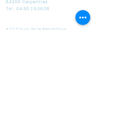
84200 Carpentras
Tel :
04.90.15.06.08
Axe Expertise Comtat-Venaissin
412 Cours de la République
84210 Pernes les Fontaines
Tel :
04.90.66.43.87
Axe Expertise Aubignan
20, quartier des Brescades
84810 Aubignan
Tel :
04.90.37.19.59
Axe Expertise Var
114 Avenue Mathias, Bât B
83120 Sainte-Maxime
Tel :
04.94.49.51.19
Contact