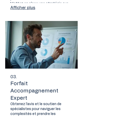
Mettez en place une stratégie sur
Afficher plus
mesure pour atteindre vos
objectifs.
03.
Forfait
Accompagnement
Expert
Obtenez l'avis et le soutien de
spécialistes pour naviguer les
complexités et prendre les