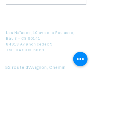
les plus fréquentes des
ouverture des
dirigeants de TPE (et
demandes à co
comment les éviter)
16 juillet
Axe Expertise Avignon
Les Naïades, 10 av de la Poulasse,
Bât 3 - CS 90141
84918 Avignon cedex 9
Tel :
04.90.80.68.69
Axe Expertise Bagnols
52 route d'Avignon, Chemin
du bosquet
30200 Bagnols sur cèze
Tel :
04.66.89.71.89
Axe Expertise Carpentras
20, place St Marthe
84200 Carpentras
Tel :
04.90.15.06.08