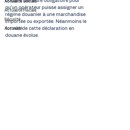
douane demeure obligatoire pour 
Actualité sociale
qu'un opérateur puisse assigner un 
Actualité Fiscale
régime douanier à une marchandise 
Sécurité
importée ou exportée. Néanmoins le 
format de cette déclaration en 
Actualité
douane évolue.