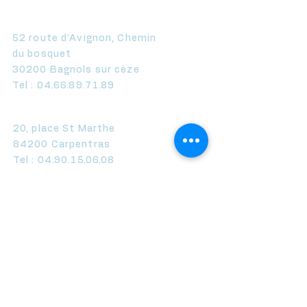
Axe Expertise Bagnols
52 route d'Avignon, Chemin
du bosquet
30200 Bagnols sur cèze
Tel :
04.66.89.71.89
Axe Expertise Carpentras
20, place St Marthe
84200 Carpentras
Tel :
04.90.15.06.08
Axe Expertise Comtat-Venaissin
412 Cours de la République
84210 Pernes les Fontaines
Tel :
04.90.66.43.87
Axe Expertise Aubignan
20, quartier des Brescades
84810 Aubignan