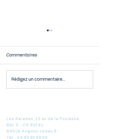
Commentaires
Rédigez un commentaire...
Barème des frais de
La location de
carburant applicable
de tourisme no
pour la déclaration de
classés : deux
revenus 2024 !
applicables sur
pour les reven
Axe Expertise Avignon
Les Naïades, 10 av de la Poulasse,
Bât 3 - CS 90141
84918 Avignon cedex 9
Tel :
04.90.80.68.69